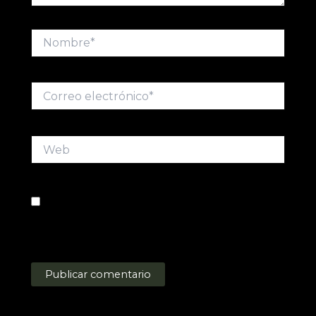
Nombre*
Correo
electrónico*
Web
Guarda mi nombre, correo electrónico y web
en este navegador para la próxima vez que
comente.