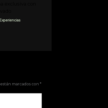
a exclusiva con
ivado
Experiencias
s están marcados con
*