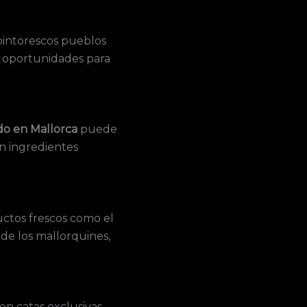
 pintorescos pueblos
s oportunidades para
do en Mallorca
puede
on ingredientes
uctos frescos como el
 de los mallorquines,
en catas exclusivas