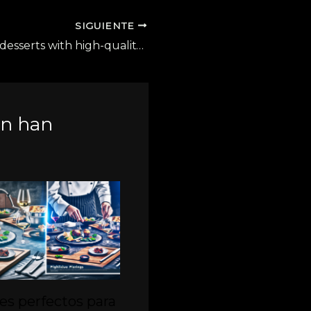
SIGUIENTE
Easy gourmet desserts with high-quality ingredients
én han
es perfectos para