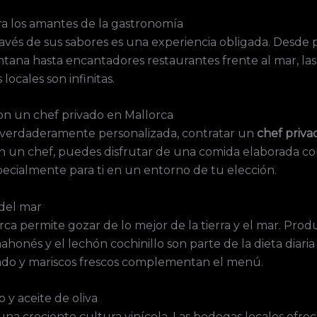
ra los amantes de la gastronomía
ravés de sus sabores es una experiencia obligada. Desde
ntana hasta encantadores restaurantes frente al mar, la
locales son infinitas.
on un chef privado en Mallorca
 verdaderamente personalizada, contratar un
chef priva
Con un chef, puedes disfrutar de una comida elaborada c
pecialmente para ti en un entorno de tu elección.
 del mar
rca permite gozar de lo mejor de la tierra y el mar. Prod
honés y el lechón cochinillo son parte de la dieta diaria
ado y mariscos frescos complementan el menú.
 y aceite de oliva
na creciente cultura vinícola. Las bodegas locales ofrec