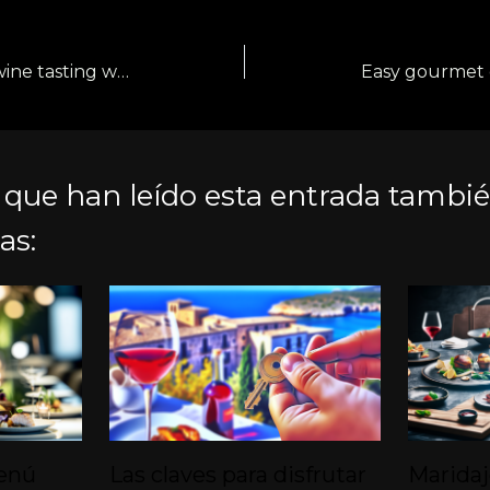
How to host an exclusive wine tasting with a private chef at home
 que han leído esta entrada tambi
as:
enú
Las claves para disfrutar
Maridaj