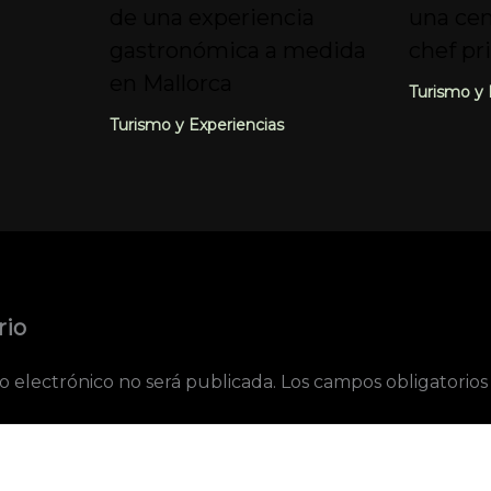
de una experiencia
una cen
gastronómica a medida
chef pr
en Mallorca
Turismo y 
Turismo y Experiencias
rio
o electrónico no será publicada.
Los campos obligatorio