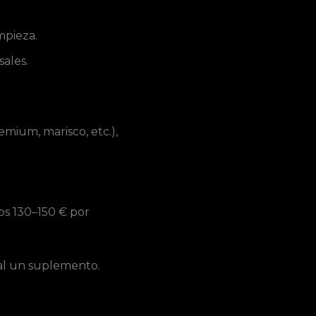
mpieza.
ales.
mium, marisco, etc.),
s 130–150 € por
al un suplemento.