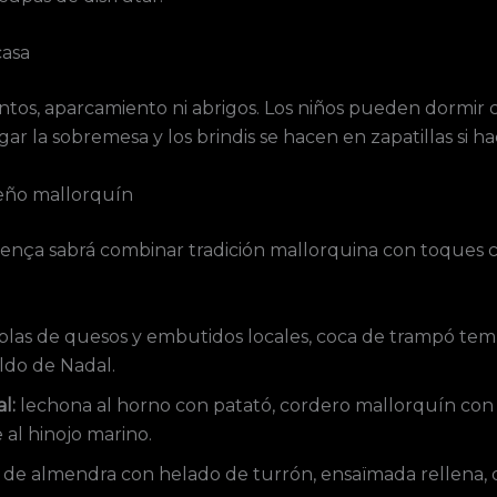
casa
tos, aparcamiento ni abrigos. Los niños pueden dormir 
 la sobremesa y los brindis se hacen en zapatillas si hac
eño mallorquín
ença sabrá combinar tradición mallorquina con toques c
blas de quesos y embutidos locales, coca de trampó tem
ldo de Nadal.
l:
lechona al horno con patató, cordero mallorquín con 
e al hinojo marino.
de almendra con helado de turrón, ensaïmada rellena, 